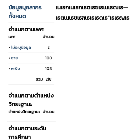
ข้อมูลบุคลากร
เนเธกเนเธกเธตเธซเธเนเธฒเธ—
ทั้งหมด
เธตเนเธฃเธฑเธเธเธดเธ”เธเธญเธ
จำแนกตามเพศ
เพศ
จำนวน
•
ไม่ระบุข้อมูล
2
•
ชาย
108
•
หญิง
108
รวม
218
จำแนกตามตำแหน่ง
วิทยะฐานะ
ตำแหน่งวิทยะฐานะ
จำนวน
จำแนกตามระดับ
การศึกษา