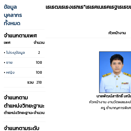
ข้อมูล
เธเธฒเธเธงเธฑเธ”เธเธฅเนเธฅเธฐเธเธ
บุคลากร
ทั้งหมด
หัวหน้างาน
จำแนกตามเพศ
เพศ
จำนวน
•
ไม่ระบุข้อมูล
2
•
ชาย
108
•
หญิง
108
รวม
218
นายพัฒน์สาริทธิ์ มณีเ
จำแนกตาม
หัวหน้างาน งานวัดผลและป
ตำแหน่งวิทยะฐานะ
ครู ชำนาญการพิเ
ตำแหน่งวิทยะฐานะ
จำนวน
จำแนกตามระดับ