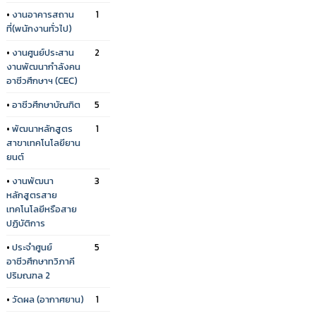
•
งานอาคารสถาน
1
ที่(พนักงานทั่วไป)
•
งานศูนย์ประสาน
2
งานพัฒนากำลังคน
อาชีวศึกษาฯ (CEC)
•
อาชีวศึกษาบัณฑิต
5
•
พัฒนาหลักสูตร
1
สาขาเทคโนโลยียาน
ยนต์
•
งานพัฒนา
3
หลักสูตรสาย
เทคโนโลยีหรือสาย
ปฏิบัติการ
•
ประจำศูนย์
5
อาชีวศึกษาทวิภาคี
ปริมณฑล 2
•
วัดผล (อากาศยาน)
1