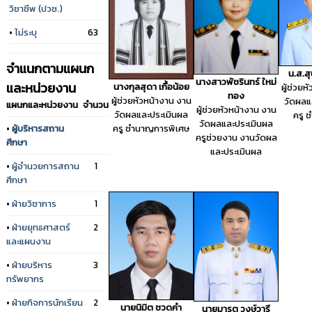
วิชาชีพ (ปวช.)
•
ไม่ระบุ
63
จำแนกตามแผนก
น.ส.ส
นางสาวพัชรินทร์ ใหม่
และหน่วยงาน
นางกุลสุดา เกื้อน้อย
ผู้ช่วยห
ทอง
ผู้ช่วยหัวหน้างาน งาน
วัดผลแ
แผนกและหน่วยงาน
จำนวน
ผู้ช่วยหัวหน้างาน งาน
วัดผลและประเมินผล
ครู 
วัดผลและประเมินผล
•
ผู้บริหารสถาน
ครู ชำนาญการพิเศษ
ครูช่วยงาน งานวัดผล
ศึกษา
และประเมินผล
•
ผู้อำนวยการสถาน
1
ศึกษา
•
ฝ่ายวิชาการ
1
•
ฝ่ายยุทธศาสตร์
2
และแผนงาน
•
ฝ่ายบริหาร
3
ทรัพยากร
•
ฝ่ายกิจการนักเรียน
2
นายนิมิต ชวดคำ
นายมารุต วงษ์วารี