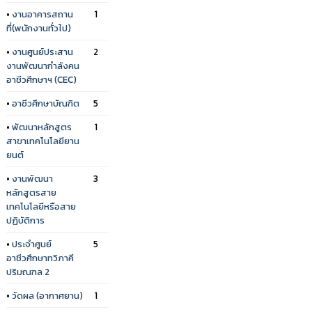
•
งานอาคารสถาน
1
ที่(พนักงานทั่วไป)
•
งานศูนย์ประสาน
2
งานพัฒนากำลังคน
อาชีวศึกษาฯ (CEC)
•
อาชีวศึกษาบัณฑิต
5
•
พัฒนาหลักสูตร
1
สาขาเทคโนโลยียาน
ยนต์
•
งานพัฒนา
3
หลักสูตรสาย
เทคโนโลยีหรือสาย
ปฏิบัติการ
•
ประจำศูนย์
5
อาชีวศึกษาทวิภาคี
ปริมณฑล 2
•
วัดผล (อากาศยาน)
1