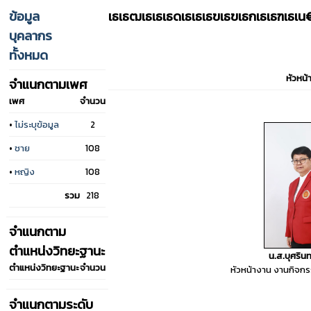
ข้อมูล
เธเธฒเธเธเธดเธเธเธฃเธฃเธกเธเธฑเธ
บุคลากร
ทั้งหมด
หัวหน้
จำแนกตามเพศ
เพศ
จำนวน
•
ไม่ระบุข้อมูล
2
•
ชาย
108
•
หญิง
108
รวม
218
จำแนกตาม
ตำแหน่งวิทยะฐานะ
น.ส.บุศรินท
ตำแหน่งวิทยะฐานะ
จำนวน
หัวหน้างาน งานกิจกร
จำแนกตามระดับ