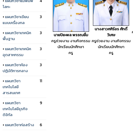
•
แผนกวิชาแม่พิมพ์
4
โลหะ
•
แผนกวิชาเขียน
3
แบบเครื่องกล
นางสาวศศิร์อร ศักดิ์
•
แผนกวิชาเทคนิค
3
นายปิยะพล พรรณยิ้ม
วิเศษ
พื้นฐาน
ครูช่วยงาน งานกิจกรรม
ครูช่วยงาน งานกิจกรรม
นักเรียนนักศึกษา
นักเรียนนักศึกษา
•
แผนกวิชาเทคนิค
3
ครู
ครู
อุตสาหกรรม
•
แผนกวิชาห้อง
3
ปฏิบัติการกลาง
•
แผนกวิชา
11
เทคโนโลยี
สารสนเทศ
•
แผนกวิชา
9
เทคโนโลยีธุรกิจ
ดิจิทัล
•
แผนกวิชาก่อสร้าง
6