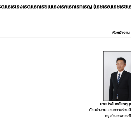
เธฒเธเธเธงเธฒเธกเธฃเนเธงเธกเธกเธทเธญ (เธชเธณเธซเธฃเธฑ
หัวหน้างาน
นายประโมทย์ เกตุบุ
หัวหน้างาน งานความร่วมม
ครู ชำนาญการพ