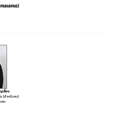
เธเธฅเธ)
ญเลี้ยง
ือ (สำหรับลบ)
ิเศษ