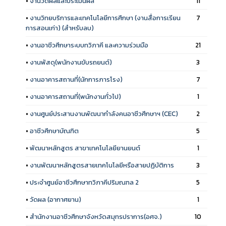
•
งานวัดผลและประเมินผล
11
•
งานวิทยบริการและเทคโนโลยีการศึกษา (งานสื่อการเรียน
7
การสอนเก่า) (สำหรับลบ)
•
งานอาชีวศึกษาระบบทวิภาคี และความร่วมมือ
21
•
งานพัสดุ(พนักงานขับรถยนต์)
3
•
งานอาคารสถานที่(นักการภารโรง)
7
•
งานอาคารสถานที่(พนักงานทั่วไป)
1
•
งานศูนย์ประสานงานพัฒนากำลังคนอาชีวศึกษาฯ (CEC)
2
•
อาชีวศึกษาบัณฑิต
5
•
พัฒนาหลักสูตร สาขาเทคโนโลยียานยนต์
1
•
งานพัฒนาหลักสูตรสายเทคโนโลยีหรือสายปฏิบัติการ
3
•
ประจำศูนย์อาชีวศึกษาทวิภาคีปริมณฑล 2
5
•
วัดผล (อากาศยาน)
1
•
สำนักงานอาชีวศึกษาจังหวัดสมุทรปราการ(อศจ.)
10