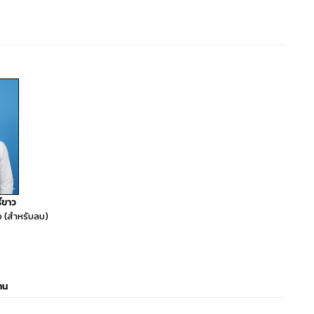
์ขาว
ือ (สำหรับลบ)
าน