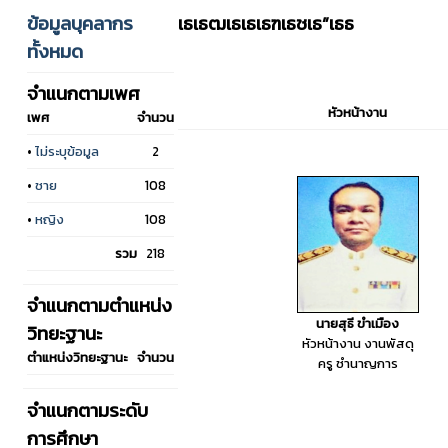
ข้อมูลบุคลากร
เธเธฒเธเธเธฑเธชเธ”เธธ
ทั้งหมด
จำแนกตามเพศ
หัวหน้างาน
เพศ
จำนวน
•
ไม่ระบุข้อมูล
2
•
ชาย
108
•
หญิง
108
รวม
218
จำแนกตามตำแหน่ง
นายสุธี ขำเมือง
วิทยะฐานะ
หัวหน้างาน งานพัสดุ
ตำแหน่งวิทยะฐานะ
จำนวน
ครู ชำนาญการ
จำแนกตามระดับ
การศึกษา