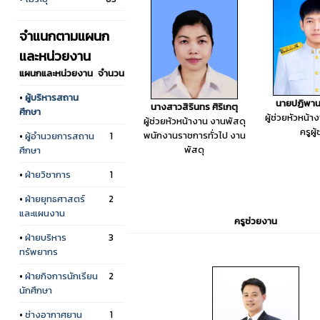
จำแนกตามแผนก
และหน่วยงาน
แผนกและหน่วยงาน
จำนวน
•
ผู้บริหารสถาน
นายปฏิพาน
นางสาวสิรินทร ศิริเกตุ
ศึกษา
ผู้ช่วยหัวหน้า
ผู้ช่วยหัวหน้างาน งานพัสดุ
ครูผู้
พนักงานราชการทั่วไป งาน
•
ผู้อำนวยการสถาน
1
พัสดุ
ศึกษา
•
ฝ่ายวิชาการ
1
•
ฝ่ายยุทธศาสตร์
2
และแผนงาน
ครูช่วยงาน
•
ฝ่ายบริหาร
3
ทรัพยากร
•
ฝ่ายกิจการนักเรียน
2
นักศึกษา
•
ช่างอากาศยาน
1