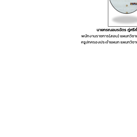
นายกรณอมรฉัตร ภู่ศรี
พนักงานราชการ(สอน) แผนกวิชาเทค
ครูปกครองประจำแผนก แผนกวิชาเทค