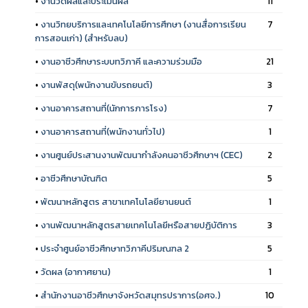
•
งานวัดผลและประเมินผล
11
•
งานวิทยบริการและเทคโนโลยีการศึกษา (งานสื่อการเรียน
7
การสอนเก่า) (สำหรับลบ)
•
งานอาชีวศึกษาระบบทวิภาคี และความร่วมมือ
21
•
งานพัสดุ(พนักงานขับรถยนต์)
3
•
งานอาคารสถานที่(นักการภารโรง)
7
•
งานอาคารสถานที่(พนักงานทั่วไป)
1
•
งานศูนย์ประสานงานพัฒนากำลังคนอาชีวศึกษาฯ (CEC)
2
•
อาชีวศึกษาบัณฑิต
5
•
พัฒนาหลักสูตร สาขาเทคโนโลยียานยนต์
1
•
งานพัฒนาหลักสูตรสายเทคโนโลยีหรือสายปฏิบัติการ
3
•
ประจำศูนย์อาชีวศึกษาทวิภาคีปริมณฑล 2
5
•
วัดผล (อากาศยาน)
1
•
สำนักงานอาชีวศึกษาจังหวัดสมุทรปราการ(อศจ.)
10