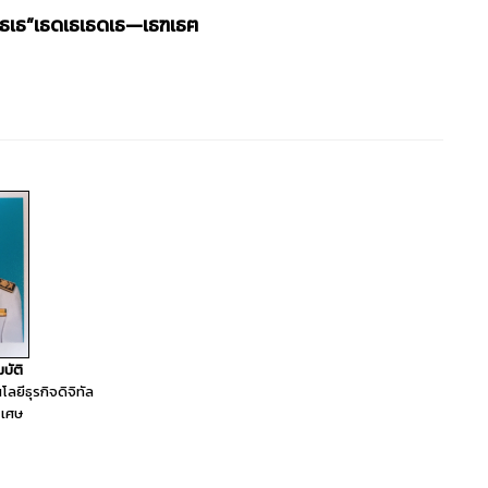
ดเธเธ”เธดเธเธดเธ—เธฑเธฅ
บัติ
ยีธุรกิจดิจิทัล
ิเศษ