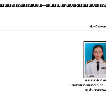
เธเธเธเธงเธดเธเธฒเน€เธ—เธเนเธเนเธฅเธขเธตเธเธธเธฃเธเธ
หัวหน้าแผนก
น.ส.ธารารัตน์ สม
หัวหน้าแผนก แผนกวิชาเทคโนโล
ครู ชำนาญการพ