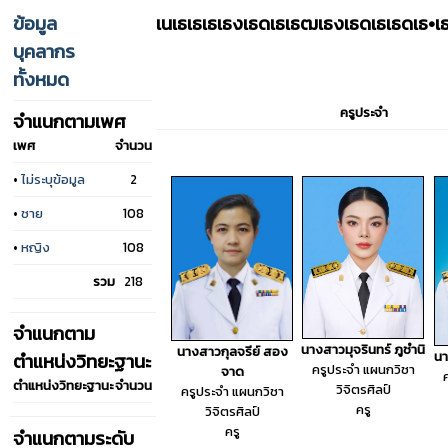
ข้อมูล
เนเธเธเธเธงเธดเธเธฒเธงเธดเธเธดเธ•เ
บุคลากร
ทั้งหมด
ครูประจำ
จำแนกตามเพศ
เพศ
จำนวน
•
ไม่ระบุข้อมูล
2
•
ชาย
108
•
หญิง
108
รวม
218
จำแนกตาม
นางสาวมุจรินทร์ ภูชำนิ
นางสาวกุลจรีย์ สอง
นา
ตำแหน่งวิทยะฐานะ
ครูประจำ แผนกวิชา
จาด
ตำแหน่งวิทยะฐานะ
จำนวน
วิจิตรศิลป์
ครูประจำ แผนกวิชา
ครู
วิจิตรศิลป์
ครู
จำแนกตามระดับ