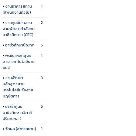
•
งานอาคารสถาน
1
ที่(พนักงานทั่วไป)
•
งานศูนย์ประสาน
2
งานพัฒนากำลังคน
อาชีวศึกษาฯ (CEC)
•
อาชีวศึกษาบัณฑิต
5
•
พัฒนาหลักสูตร
1
สาขาเทคโนโลยียาน
ยนต์
•
งานพัฒนา
3
หลักสูตรสาย
เทคโนโลยีหรือสาย
ปฏิบัติการ
•
ประจำศูนย์
5
อาชีวศึกษาทวิภาคี
ปริมณฑล 2
•
วัดผล (อากาศยาน)
1