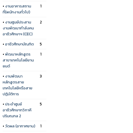
•
งานอาคารสถาน
1
ที่(พนักงานทั่วไป)
•
งานศูนย์ประสาน
2
งานพัฒนากำลังคน
อาชีวศึกษาฯ (CEC)
•
อาชีวศึกษาบัณฑิต
5
•
พัฒนาหลักสูตร
1
สาขาเทคโนโลยียาน
ยนต์
•
งานพัฒนา
3
หลักสูตรสาย
เทคโนโลยีหรือสาย
ปฏิบัติการ
•
ประจำศูนย์
5
อาชีวศึกษาทวิภาคี
ปริมณฑล 2
•
วัดผล (อากาศยาน)
1