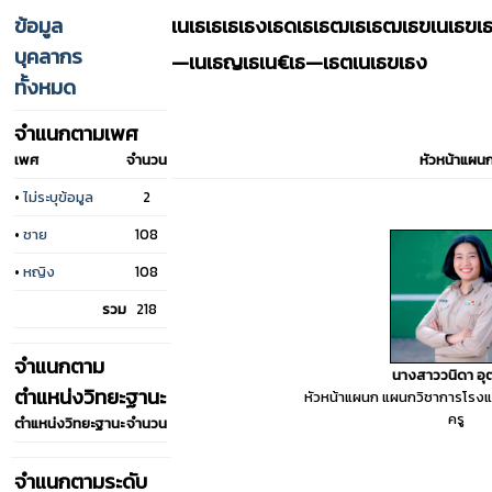
ข้อมูล
เนเธเธเธเธงเธดเธเธฒเธเธฒเธฃเนเธฃ
บุคลากร
—เนเธญเธเน€เธ—เธตเนเธขเธง
ทั้งหมด
จำแนกตามเพศ
เพศ
จำนวน
หัวหน้าแผน
•
ไม่ระบุข้อมูล
2
•
ชาย
108
•
หญิง
108
รวม
218
จำแนกตาม
นางสาววนิดา อุต
ตำแหน่งวิทยะฐานะ
หัวหน้าแผนก แผนกวิชาการโรงแ
ครู
ตำแหน่งวิทยะฐานะ
จำนวน
จำแนกตามระดับ