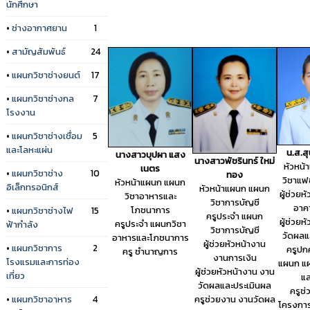
นักศึกษา
•
ช่างอากาศยาน
1
•
สามัญสัมพันธ์
24
•
แผนกวิชาช่างยนต์
17
•
แผนกวิชาช่างกล
7
โรงงาน
•
แผนกวิชาช่างเชื่อม
5
และโลหะแผ่น
น.ส.ส
นางสาวบุปผา แสง
นางสาวพัชรินทร์ ใหม่
หัวหน
เนตร
•
แผนกวิชาช่าง
10
ทอง
วิชาแฟช
หัวหน้าแผนก แผนก
อิเล็กทรอนิกส์
หัวหน้าแผนก แผนก
ผู้ช่วยห
วิชาอาหารและ
วิชาการบัญชี
อาค
โภชนาการ
•
แผนกวิชาช่างไฟ
15
ครูประจำ แผนก
ผู้ช่วยห
ครูประจำ แผนกวิชา
ฟ้ากำลัง
วิชาการบัญชี
วัดผลแ
อาหารและโภชนาการ
ผู้ช่วยหัวหน้างาน
•
แผนกวิชาการ
2
ครูปก
ครู ชำนาญการ
งานการเงิน
โรงแรมและการท่อง
แผนก แผ
ผู้ช่วยหัวหน้างาน งาน
เที่ยว
แล
วัดผลและประเมินผล
ครูช
ครูช่วยงาน งานวัดผล
•
แผนกวิชาอาหาร
4
โครงการ