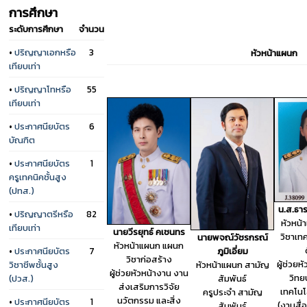
การศึกษา
ระดับการศึกษา
จำนวน
•
ปริญญาเอกหรือ
3
หัวหน้าแผนก
เทียบเท่า
•
ปริญญาโทหรือ
55
เทียบเท่า
•
ประกาศนียบัตร
6
บัณฑิต
•
ประกาศนียบัตร
1
ครูเทคนิคชั้นสูง
(ปทส.)
น.ส.ธาร
•
ปริญญาตรีหรือ
82
หัวหน
เทียบเท่า
นายวีรยุทธ์ คเชนทร
วิชาเทค
นายพจณ์วัชรกรณ์
หัวหน้าแผนก แผนก
•
ประกาศนียบัตร
7
ภูมิเอี่ยม
วิชาก่อสร้าง
ผู้ช่วยห
วิชาชีพชั้นสูง
หัวหน้าแผนก สามัญ
ผู้ช่วยหัวหน้างาน งาน
วิทย
(ปวส.)
สัมพันธ์
ส่งเสริมการวิจัย
เทคโนโ
ครูประจำ สามัญ
นวัตกรรม และสิ่ง
•
ประกาศนียบัตร
1
(งานสื่
สัมพันธ์