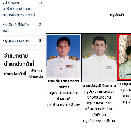
•
สำนักงาน
10
อาชีวศึกษาจังหวัด
สมุทรปราการ(อศจ.)
ครูประจำ
•
ไม่มีหน้าที่รับผิด
2
ชอบ
•
ผู้ดูแลระบบหลัก
3
จำแนกตาม
ตำแหน่งหน้าที่
จำนวน
ตำแหน่งหน้าที่
(ตำแหน่ง)
นายเกียรติกร วิจิตร
นายบุญ
นายณัฐวุฒิ จินดากุล
เวชการ
ครูประ
ครูประจำ แผนกวิชา
ครูประจำ แผนกวิชา
ช่าง
ช่างกลโรงงาน
ช่างยนต์
ครู 
ครูช่วยงาน งาน
ครู ชำนาญการพิเศษ
สวัสดิการนักเรียน
นักศึกษา
ครู ชำนาญการพิเศษ