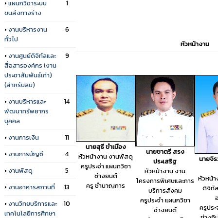
•
แผนกวิชาระบบ
1
ขนส่งทางร่าง
•
งานบริหารงาน
6
ทั่วไป
หัวหน้างาน
•
งานศูนย์ดิจิทัลและ
9
สื่อสารองค์กร (งาน
ประชาสัมพันธ์เก่า)
(สำหรับลบ)
•
งานบริหารและ
14
พัฒนาทรัพยากร
บุคคล
•
งานการเงิน
11
นายสุธี ขำเมือง
นายชาตรี สรง
•
งานการบัญชี
4
หัวหน้างาน งานพัสดุ
นายจิร
ประเสริฐ
ครูประจำ แผนกวิชา
•
งานพัสดุ
5
หัวหน้างาน งาน
ช่างยนต์
หัวหน้า
โครงการพิเศษและการ
ครู ชำนาญการ
•
งานอาคารสถานที่
13
ดิจิทั
บริการสังคม
อ
ครูประจำ แผนกวิชา
•
งานวิทยบริการและ
10
ครูประ
ช่างยนต์
เทคโนโลยีการศึกษา
ช่างอิ