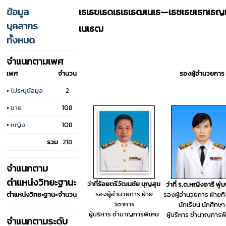
ข้อมูล
เธเธฃเธดเธเธเธฒเนเธ—เธซเธฃเธทเธ
บุคลากร
เนเธฒ
ทั้งหมด
จำแนกตามเพศ
เพศ
จำนวน
รองผู้อำนวยการ
•
ไม่ระบุข้อมูล
2
•
ชาย
108
•
หญิง
108
รวม
218
จำแนกตาม
ตำแหน่งวิทยะฐานะ
ว่าที่ร้อยตรีวัฒนชัย บุญสุข
ว่าที่ ร.ต.หญิงอารี พุ
รองผู้อำนวยการ ฝ่าย
ตำแหน่งวิทยะฐานะ
จำนวน
รองผู้อำนวยการ ฝ่ายก
วิชาการ
นักเรียน นักศึกษา
ผู้บริหาร ชำนาญการพิเศษ
ผู้บริหาร ชำนาญการพ
จำแนกตามระดับ