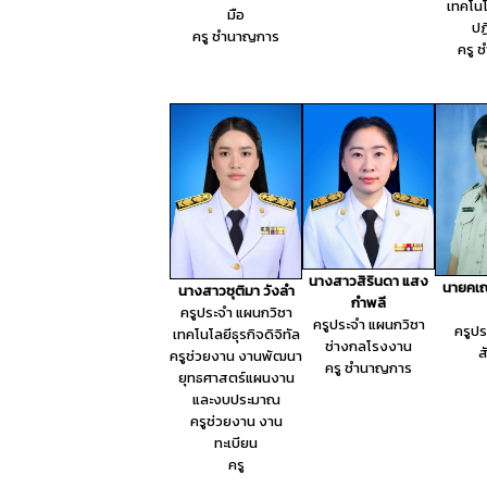
เทคโน
มือ
ปฏ
ครู ชำนาญการ
ครู 
นางสาวสิรินดา แสง
นายคเ
นางสาวชุติมา วังลำ
กำพลี
ครูประจำ แผนกวิชา
ครูประจำ แผนกวิชา
ครูป
เทคโนโลยีธุรกิจดิจิทัล
ช่างกลโรงงาน
ส
ครูช่วยงาน งานพัฒนา
ครู ชำนาญการ
ยุทธศาสตร์แผนงาน
และงบประมาณ
ครูช่วยงาน งาน
ทะเบียน
ครู