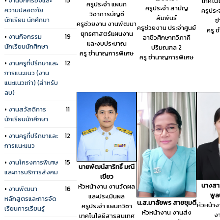
เทคโน
ครูประจำ แผนก
ครูประจำ สามัญ
ความปลอดภัย
ครูประ
วิชาการบัญชี
สัมพันธ์
นักเรียน นักศึกษา
ช
ครูช่วยงาน งานพัฒนา
ครูช่วยงาน ประจำศูนย์
ครู 
ยุทธศาสตร์แผนงาน
•
งานกิจกรรม
19
อาชีวศึกษาทวิภาคี
และงบประมาณ
นักเรียนนักศึกษา
ปริมณฑล 2
ครู ชำนาญการพิเศษ
ครู ชำนาญการพิเศษ
•
งานครูที่ปรึกษาและ
12
การแนะแนว (งาน
แนะแนวเก่า) (สำหรับ
ลบ)
•
งานสวัสดิการ
11
นักเรียนนักศึกษา
•
งานครูที่ปรึกษาและ
12
การแนะแนว
•
งานโครงการพิเศษ
15
นายพัฒน์สาริทธิ์ มณี
และการบริการสังคม
เขียว
นางสา
หัวหน้างาน งานวัดผล
•
งานพัฒนา
16
พูล
และประเมินผล
หลักสูตรและการจัด
น.ส.มาลัยพร สายชุมดี
หัวหน้า
ครูประจำ แผนกวิชา
เรียนการเรียนรู้
หัวหน้างาน งานส่ง
งา
เทคโนโลยีสารสนเทศ