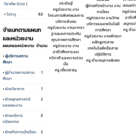
ประดิษฐ์
วิชาชีพ (ปวช.)
สอนเก่า
ผู้ช่วยหัวหน้างาน งาน
ครูช่วยงาน งาน
ครูช่วย
ทะเบียน
•
ไม่ระบุ
63
โครงการพิเศษและการ
อาชีวศ
ครูช่วยงาน งานวิทย
บริการสังคม
สมุทรป
บริการและเทคโนโลยี
ครูช่วยงาน งานมาตรา
จำแนกตามแผนก
ครู ชำ
การศึกษา
ฐานและการประกัน
ครูช่วยงาน งานพัฒนา
และหน่วยงาน
คุณภาพการศึกษา
หลักสูตรสาย
ครูช่วยงาน งาน
แผนกและหน่วยงาน
จำนวน
เทคโนโลยีหรือสาย
อาชีวศึกษาระบบ
ปฏิบัติการ
•
ผู้บริหารสถาน
ทวิภาคี และความร่วม
ครู ชำนาญการพิเศษ
ศึกษา
มือ
ครู เชี่ยวชาญ
•
ผู้อำนวยการสถาน
1
ศึกษา
•
ฝ่ายวิชาการ
1
•
ฝ่ายยุทธศาสตร์
2
และแผนงาน
•
ฝ่ายบริหาร
3
ทรัพยากร
•
ฝ่ายกิจการนักเรียน
2