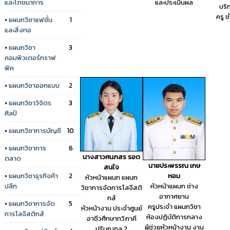
และประเมินผล
และโภชนาการ
บริ
ครู 
•
แผนกวิชาแฟชั่น
1
และสิ่งทอ
•
แผนกวิชา
3
คอมพิวเตอร์กราฟ
ฟิค
•
แผนกวิชาออกแบบ
2
•
แผนกวิชาวิจิตร
3
ศิลป์
•
แผนกวิชาการบัญชี
10
•
แผนกวิชาการ
6
นางสาวศนภสร รอด
ตลาด
นายประพรรณ เกษ
สนใจ
หอม
•
แผนกวิชาธุรกิจค้า
2
หัวหน้าแผนก แผนก
หัวหน้าแผนก ช่าง
ปลีก
วิชาการจัดการโลจีสติ
อากาศยาน
กส์
•
แผนกวิชาการจัด
5
ครูประจำ แผนกวิชา
หัวหน้างาน ประจำศูนย์
การโลจีสติกส์
ห้องปฏิบัติการกลาง
อาชีวศึกษาทวิภาคี
ผู้ช่วยหัวหน้างาน งาน
ปริมณฑล 2