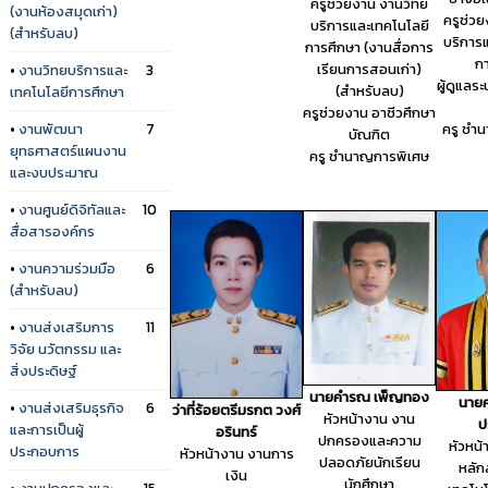
ครูช่วยงาน งานวิทย
(งานห้องสมุดเก่า)
ครูช่ว
บริการและเทคโนโลยี
(สำหรับลบ)
บริการ
การศึกษา (งานสื่อการ
ก
เรียนการสอนเก่า)
•
งานวิทยบริการและ
3
ผู้ดูแลระ
(สำหรับลบ)
เทคโนโลยีการศึกษา
ครูช่วยงาน อาชีวศึกษา
•
งานพัฒนา
7
ครู ชำ
บัณฑิต
ยุทธศาสตร์แผนงาน
ครู ชำนาญการพิเศษ
และงบประมาณ
•
งานศูนย์ดิจิทัลและ
10
สื่อสารองค์กร
•
งานความร่วมมือ
6
(สำหรับลบ)
•
งานส่งเสริมการ
11
วิจัย นวัตกรรม และ
สิ่งประดิษฐ์
นายคำรณ เพ็ญทอง
นายศ
•
งานส่งเสริมธุรกิจ
6
ว่าที่ร้อยตรีมรกต วงศ์
หัวหน้างาน งาน
ป
และการเป็นผู้
อรินทร์
ปกครองและความ
หัวหน
ประกอบการ
หัวหน้างาน งานการ
ปลอดภัยนักเรียน
หลัก
เงิน
นักศึกษา
•
งานปกครองและ
15