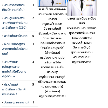
•
งานอาคารสถาน
1
น.ส.เข็มพร ศรีมงคล
ที่(พนักงานทั่วไป)
หัวหน้างาน อาชีวศึกษา
•
งานศูนย์ประสาน
2
นางสาวภณิชชา เนื่อง
บัณฑิต
งานพัฒนากำลังคน
ขันตี
ครูประจำ แผนก
อาชีวศึกษาฯ (CEC)
หัวหน้างาน งานพัฒนา
วิชาการบัญชี
ยุทธศาสตร์แผนงาน
ผู้ช่วยหัวหน้างาน งาน
•
อาชีวศึกษาบัณฑิต
5
และงบประมาณ
วิทยบริการและ
ครูประจำ แผนก
เทคโนโลยีการศึกษา
•
พัฒนาหลักสูตร
1
วิชาการบัญชี
(งานห้องสมุดเก่า)
สาขาเทคโนโลยียาน
ผู้ช่วยหัวหน้างาน
(สำหรับลบ)
ยนต์
งานการบัญชี
ครูช่วยงาน งานส่ง
ครู ชำนาญการ
•
งานพัฒนา
3
เสริมการวิจัย
หลักสูตรสาย
นวัตกรรม และสิ่ง
เทคโนโลยีหรือสาย
ประดิษฐ์
ปฏิบัติการ
ครูช่วยงาน งานครูที่
ปรึกษาและการแนะแนว
•
ประจำศูนย์
5
(งานแนะแนวเก่า)
อาชีวศึกษาทวิภาคี
(สำหรับลบ)
ปริมณฑล 2
ครู ชำนาญการพิเศษ
•
วัดผล (อากาศยาน)
1