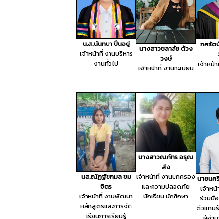
น.ส.นันทนา ปิ่นอยู่
กศรัตน
นางสาวชลาลัย ด้วง
เจ้าหน้าที่ งานบริหาร
วงษ์
งานทั่วไป
เจ้าหน้า
เจ้าหน้าที่ งานทะเบียน
นางสาวณภัทร อรุณ
ส่ง
นส.ณัฏฐ์ชกมล ชม
เจ้าหน้าที่ งานปกครอง
นายนคริ
จิตร
และความปลอดภัย
เจ้าหน้
เจ้าหน้าที่ งานพัฒนา
นักเรียน นักศึกษา
ร่วมมื
หลักสูตรและการจัด
ตัวแทนร
เรียนการเรียนรู้
ผู้อำ