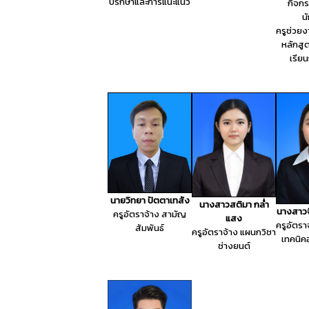
ปรึกษาและการแนะแนว
กิจกร
น
ครูช่วย
หลักสู
เรียน
นายวิทยา ปัตตาเทสัง
นางสาวสติมา กล่ำ
นางสาวจ
ครูอัตราจ้าง สามัญ
แสง
ครูอัตรา
สัมพันธ์
ครูอัตราจ้าง แผนกวิชา
เทคนิค
ช่างยนต์