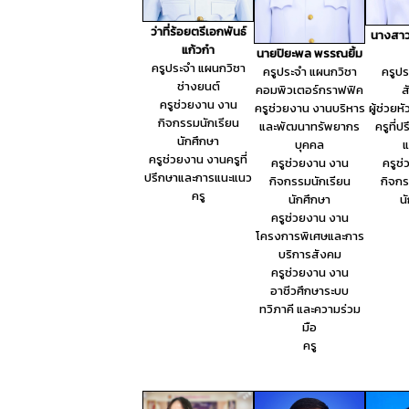
ว่าที่ร้อยตรีเอกพันธ์
นางสาวศ
แก้วก๋า
นายปิยะพล พรรณยิ้ม
ครูประจำ แผนกวิชา
ครูประจำ แผนกวิชา
ครูป
ช่างยนต์
คอมพิวเตอร์กราฟฟิค
ส
ครูช่วยงาน งาน
ครูช่วยงาน งานบริหาร
ผู้ช่วยห
กิจกรรมนักเรียน
และพัฒนาทรัพยากร
ครูที่
นักศึกษา
บุคคล
แ
ครูช่วยงาน งานครูที่
ครูช่วยงาน งาน
ครูช
ปรึกษาและการแนะแนว
กิจกรรมนักเรียน
กิจกร
ครู
นักศึกษา
น
ครูช่วยงาน งาน
โครงการพิเศษและการ
บริการสังคม
ครูช่วยงาน งาน
อาชีวศึกษาระบบ
ทวิภาคี และความร่วม
มือ
ครู