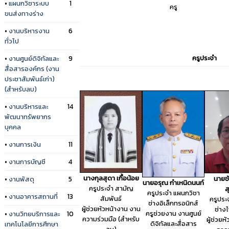
•
แผนกวิชาระบบ
1
ครู
ขนส่งทางร่าง
•
งานบริหารงาน
6
ทั่วไป
ครูประจำ
•
งานศูนย์ดิจิทัลและ
9
สื่อสารองค์กร (งาน
ประชาสัมพันธ์เก่า)
(สำหรับลบ)
•
งานบริหารและ
14
พัฒนาทรัพยากร
บุคคล
•
งานการเงิน
11
•
งานการบัญชี
4
นางกุลสุดา เกื้อน้อย
นายชั
•
งานพัสดุ
5
นายอรุณ กำเหนิดนนท์
ครูประจำ สามัญ
ส
ครูประจำ แผนกวิชา
•
งานอาคารสถานที่
13
สัมพันธ์
ครูประ
ช่างอิเล็กทรอนิกส์
ผู้ช่วยหัวหน้างาน งาน
ช่าง
ครูช่วยงาน งานศูนย์
•
งานวิทยบริการและ
10
ความร่วมมือ (สำหรับ
ผู้ช่วยห
ดิจิทัลและสื่อสาร
เทคโนโลยีการศึกษา