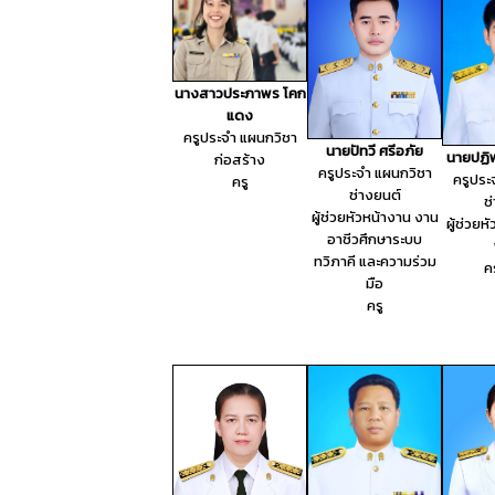
นางสาวประภาพร โคก
แดง
ครูประจำ แผนกวิชา
นายปัทวี ศรีอภัย
นายปฏิ
ก่อสร้าง
ครูประจำ แผนกวิชา
ครูประ
ครู
ช่างยนต์
ช
ผู้ช่วยหัวหน้างาน งาน
ผู้ช่วยห
อาชีวศึกษาระบบ
ทวิภาคี และความร่วม
คร
มือ
ครู