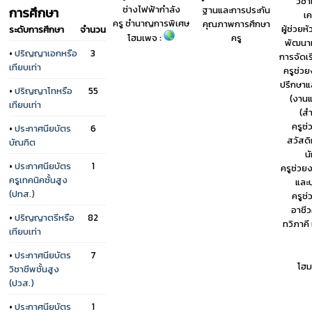
วิช
ช่างไฟฟ้ากำลัง
การศึกษา
ฐานและการประกัน
เค
ครู ชำนาญการพิเศษ
คุณภาพการศึกษา
ผู้ช่วยห
ระดับการศึกษา
จำนวน
โฮมเพจ :
ครู
พัฒนาห
•
ปริญญาเอกหรือ
3
การจัดเร
เทียบเท่า
ครูช่วย
ปรึกษาแ
•
ปริญญาโทหรือ
55
(งานแ
เทียบเท่า
(ส
ครูช
•
ประกาศนียบัตร
6
สวัสดิ
บัณฑิต
น
•
ประกาศนียบัตร
1
ครูช่วย
ครูเทคนิคชั้นสูง
และ
(ปทส.)
ครูช
อาชี
•
ปริญญาตรีหรือ
82
ทวิภาคี
เทียบเท่า
•
ประกาศนียบัตร
7
โฮม
วิชาชีพชั้นสูง
(ปวส.)
•
ประกาศนียบัตร
1