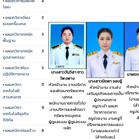
•
แผนกวิชาแม่พิมพ์
4
โลหะ
•
แผนกวิชาเขียน
3
แบบเครื่องกล
•
แผนกวิชาเทคนิค
3
พื้นฐาน
•
แผนกวิชาเทคนิค
3
อุตสาหกรรม
•
แผนกวิชาห้อง
3
นางสาววันวิสา ชาว
ปฏิบัติการกลาง
นายขจรศ
โพงพาง
นางสาวนิตยา รอบรู้
หัวหน้างาน งานบริหาร
•
แผนกวิชา
11
หัวหน้า
หัวหน้างาน งานส่ง
และพัฒนาทรัพยากร
เทคโนโลยี
ปรึกษาแ
เสริมธุรกิจและการเป็น
บุคคล
สารสนเทศ
(งานแ
ผู้ประกอบการ
พนักงานราชการทั่วไป
(ส
ครูประจำ แผนก
•
แผนกวิชา
9
งานบริหารและพัฒนา
ครูป
วิชาการตลาด
เทคโนโลยีธุรกิจ
ทรัพยากรบุคคล
ส
ครูช่วยงาน งานครูที่
ดิจิทัล
ผู้ดูแลระบบ ผู้ดูแลระบบ
ปรึกษาและการแนะแนว
หลัก
•
แผนกวิชาก่อสร้าง
6
(งานแนะแนวเก่า)
(สำหรับลบ)