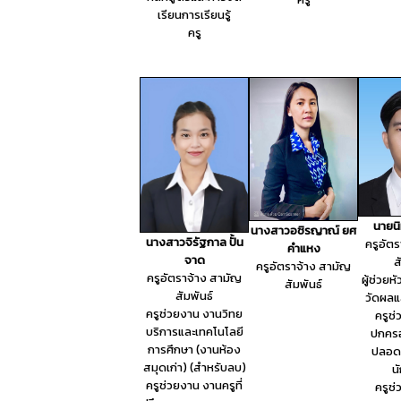
เรียนการเรียนรู้
ครู
นายน
นางสาวอชิรญาณ์ ยศ
นางสาวจิรัฐกาล ปั้น
ครูอัต
คำแหง
จาด
ส
ครูอัตราจ้าง สามัญ
ครูอัตราจ้าง สามัญ
ผู้ช่วยห
สัมพันธ์
สัมพันธ์
วัดผลแ
ครูช่วยงาน งานวิทย
ครูช
บริการและเทคโนโลยี
ปกคร
การศึกษา (งานห้อง
ปลอดภ
สมุดเก่า) (สำหรับลบ)
น
ครูช่วยงาน งานครูที่
ครูช