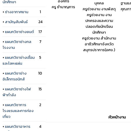
องค์กร
นักศึกษา
บุคคล
ฐานแล
ครู ชำนาญการ
ครูช่วยงาน งานพัสดุ
คุณภา
•
ช่างอากาศยาน
1
ครูช่วยงาน งาน
ปกครองและความ
•
สามัญสัมพันธ์
24
ปลอดภัยนักเรียน
•
แผนกวิชาช่างยนต์
17
นักศึกษา
ครูช่วยงาน สำนักงาน
•
แผนกวิชาช่างกล
7
อาชีวศึกษาจังหวัด
โรงงาน
สมุทรปราการ(อศจ.)
•
แผนกวิชาช่างเชื่อม
5
และโลหะแผ่น
•
แผนกวิชาช่าง
10
อิเล็กทรอนิกส์
•
แผนกวิชาช่างไฟ
15
ฟ้ากำลัง
•
แผนกวิชาการ
2
โรงแรมและการท่อง
เที่ยว
หัวหน้างาน
•
แผนกวิชาอาหาร
4