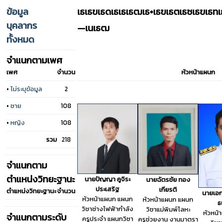
ข้อมูล
เธเธฃเธดเธเธเธฒเธ•เธฃเธตเธซเธฃเธ
บุคลากร
—เนเธฒ
ทั้งหมด
จำแนกตามเพศ
เพศ
จำนวน
หัวหน้าแผนก
•
ไม่ระบุข้อมูล
2
•
ชาย
108
•
หญิง
108
รวม
218
จำแนกตาม
ตำแหน่งวิทยะฐานะ
นายปัญญา คูจิระ
นายฉัตรชัย ทอง
ประเสริฐ
เกียรติ
ตำแหน่งวิทยะฐานะ
จำนวน
นายเอก
หัวหน้าแผนก แผนก
หัวหน้าแผนก แผนก
ธ
วิชาช่างไฟฟ้ากำลัง
วิชาแม่พิมพ์โลหะ
หัวหน
จำแนกตามระดับ
ครูประจำ แผนกวิชา
ครูช่วยงาน งานมาตรา