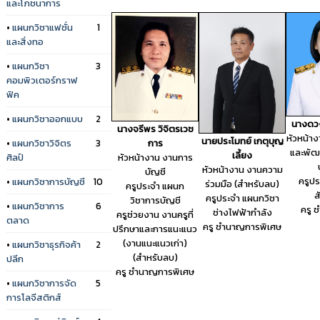
และโภชนาการ
•
แผนกวิชาแฟชั่น
1
และสิ่งทอ
•
แผนกวิชา
3
คอมพิวเตอร์กราฟ
ฟิค
•
แผนกวิชาออกแบบ
2
นางดวง
นางจรีพร วิจิตรเวช
หัวหน้า
นายประโมทย์ เกตุบุญ
•
แผนกวิชาวิจิตร
3
การ
และพัฒ
เลี้ยง
ศิลป์
หัวหน้างาน งานการ
หัวหน้างาน งานความ
บัญชี
ครูป
•
แผนกวิชาการบัญชี
10
ร่วมมือ (สำหรับลบ)
ครูประจำ แผนก
ส
ครูประจำ แผนกวิชา
วิชาการบัญชี
•
แผนกวิชาการ
6
ครู 
ช่างไฟฟ้ากำลัง
ครูช่วยงาน งานครูที่
ตลาด
ครู ชำนาญการพิเศษ
ปรึกษาและการแนะแนว
(งานแนะแนวเก่า)
•
แผนกวิชาธุรกิจค้า
2
(สำหรับลบ)
ปลีก
ครู ชำนาญการพิเศษ
•
แผนกวิชาการจัด
5
การโลจีสติกส์