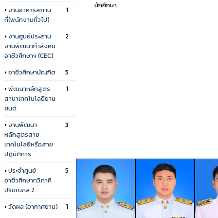
นักศึกษา
•
งานอาคารสถาน
1
ที่(พนักงานทั่วไป)
•
งานศูนย์ประสาน
2
งานพัฒนากำลังคน
อาชีวศึกษาฯ (CEC)
•
อาชีวศึกษาบัณฑิต
5
•
พัฒนาหลักสูตร
1
สาขาเทคโนโลยียาน
ยนต์
•
งานพัฒนา
3
หลักสูตรสาย
เทคโนโลยีหรือสาย
ปฏิบัติการ
•
ประจำศูนย์
5
อาชีวศึกษาทวิภาคี
ปริมณฑล 2
•
วัดผล (อากาศยาน)
1