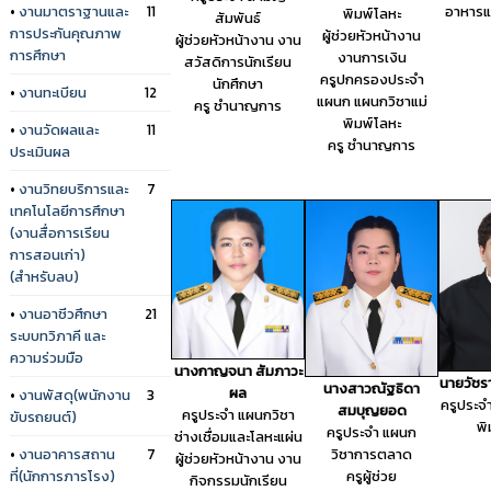
•
งานมาตราฐานและ
11
อาหารแ
พิมพ์โลหะ
สัมพันธ์
การประกันคุณภาพ
ผู้ช่วยหัวหน้างาน
ผู้ช่วยหัวหน้างาน งาน
การศึกษา
งานการเงิน
สวัสดิการนักเรียน
ครูปกครองประจำ
นักศึกษา
•
งานทะเบียน
12
แผนก แผนกวิชาแม่
ครู ชำนาญการ
พิมพ์โลหะ
•
งานวัดผลและ
11
ครู ชำนาญการ
ประเมินผล
•
งานวิทยบริการและ
7
เทคโนโลยีการศึกษา
(งานสื่อการเรียน
การสอนเก่า)
(สำหรับลบ)
•
งานอาชีวศึกษา
21
ระบบทวิภาคี และ
ความร่วมมือ
นางกาญจนา สัมภาวะ
นายวัชรา
นางสาวณัฐธิดา
ผล
•
งานพัสดุ(พนักงาน
3
ครูประจ
สมบุญยอด
ครูประจำ แผนกวิชา
ขับรถยนต์)
พิ
ครูประจำ แผนก
ช่างเชื่อมและโลหะแผ่น
•
งานอาคารสถาน
7
วิชาการตลาด
ผู้ช่วยหัวหน้างาน งาน
ที่(นักการภารโรง)
ครูผู้ช่วย
กิจกรรมนักเรียน