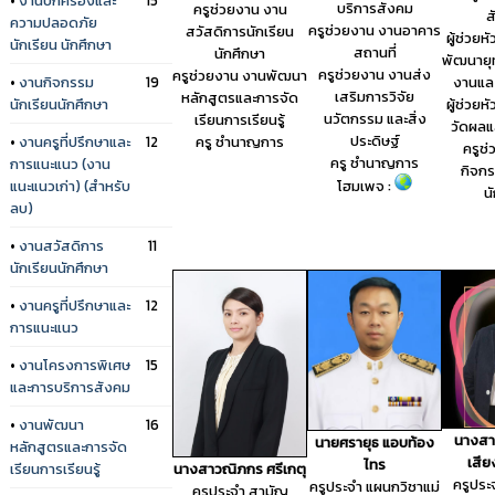
บริการสังคม
ครูช่วยงาน งาน
ส
ความปลอดภัย
ครูช่วยงาน งานอาคาร
สวัสดิการนักเรียน
ผู้ช่วยห
นักเรียน นักศึกษา
สถานที่
นักศึกษา
พัฒนายุ
ครูช่วยงาน งานส่ง
ครูช่วยงาน งานพัฒนา
งานแล
•
งานกิจกรรม
19
เสริมการวิจัย
หลักสูตรและการจัด
ผู้ช่วยห
นักเรียนนักศึกษา
นวัตกรรม และสิ่ง
เรียนการเรียนรู้
วัดผลแ
ประดิษฐ์
•
งานครูที่ปรึกษาและ
12
ครู ชำนาญการ
ครูช
ครู ชำนาญการ
การแนะแนว (งาน
กิจกร
แนะแนวเก่า) (สำหรับ
โฮมเพจ :
น
ลบ)
•
งานสวัสดิการ
11
นักเรียนนักศึกษา
•
งานครูที่ปรึกษาและ
12
การแนะแนว
•
งานโครงการพิเศษ
15
และการบริการสังคม
•
งานพัฒนา
16
นางสาว
นายศรายุธ แอบท้อง
หลักสูตรและการจัด
เสีย
ไทร
เรียนการเรียนรู้
นางสาวณิภกร ศรีเกตุ
ครูประ
ครูประจำ แผนกวิชาแม่
ครูประจำ สามัญ