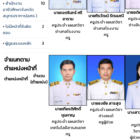
•
สำนักงาน
10
อาชีวศึกษาจังหวัด
นายอดิศ
นายเจตรินทร์ ศรี
สมุทรปราการ(อศจ.)
นายถิรวัฒน์ รัตนมณี
ครูประ
อาราม
ครูประจำ แผนกวิชา
ช่างอิ
ครูประจำ แผนกวิชา
•
ไม่มีหน้าที่รับผิด
2
ช่างกลโรงงาน
ช่างกลโรงงาน
ชอบ
ครู
ครู
•
ผู้ดูแลระบบหลัก
3
จำแนกตาม
ตำแหน่งหน้าที่
จำนวน
ตำแหน่งหน้าที่
(ตำแหน่ง)
นายธงชัย สารสุข
นายเกียรติศักดิ์
ครูประจำ แผนกวิชา
นางสาว
ขุนหาญ
ช่างยนต์
ครูประจำ แผนกวิชา
ครูผู้ช่วย
ครูป
เทคโนโลยีสารสนเทศ
วิช
ครู
ผู้ช่ว