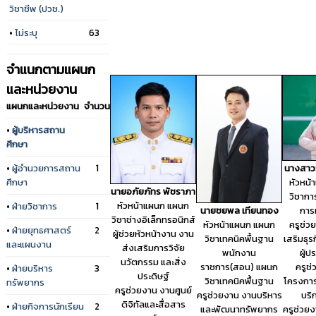
วิชาชีพ (ปวช.)
•
ไม่ระบุ
63
จำแนกตามแผนก
และหน่วยงาน
แผนกและหน่วยงาน
จำนวน
•
ผู้บริหารสถาน
ศึกษา
•
ผู้อำนวยการสถาน
1
นางสาวว
ศึกษา
หัวหน
นายอภัยภัทร พัชราภา
วิชาก
หัวหน้าแผนก แผนก
•
ฝ่ายวิชาการ
1
นายชยพล เทียนทอง
การท
วิชาช่างอิเล็กทรอนิกส์
หัวหน้าแผนก แผนก
ครูช่ว
•
ฝ่ายยุทธศาสตร์
2
ผู้ช่วยหัวหน้างาน งาน
วิชาเทคนิคพื้นฐาน
เสริมธุร
และแผนงาน
ส่งเสริมการวิจัย
พนักงาน
ผู้
นวัตกรรม และสิ่ง
ราชการ(สอน) แผนก
ครูช
•
ฝ่ายบริหาร
3
ประดิษฐ์
วิชาเทคนิคพื้นฐาน
โครงการ
ทรัพยากร
ครูช่วยงาน งานศูนย์
ครูช่วยงาน งานบริหาร
บริ
ดิจิทัลและสื่อสาร
•
ฝ่ายกิจการนักเรียน
2
และพัฒนาทรัพยากร
ครูช่วย