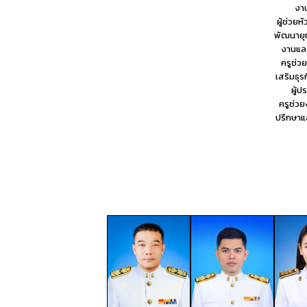
งา
ผู้ช่วยห
พัฒนายุ
งานแล
ครูช่ว
เสริมธุร
ผู้
ครูช่วย
ปรึกษาแ