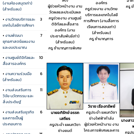
ลบ)
อาค
องค์กร
(งานห้องสมุดเก่า)
ผู้ช่วยหัวหน้างาน งาน
ครู 
ครูช่วยงาน งานวิทย
(สำหรับลบ)
วัดผลและประเมินผล
บริการและเทคโนโลยี
ครูช่วยงาน งานศูนย์
•
งานวิทยบริการและ
3
การศึกษา (งานสื่อการ
ดิจิทัลและสื่อสาร
เทคโนโลยีการศึกษา
เรียนการสอนเก่า)
องค์กร (งาน
(สำหรับลบ)
•
งานพัฒนา
7
ประชาสัมพันธ์เก่า)
ครู ชำนาญการ
ยุทธศาสตร์แผนงาน
(สำหรับลบ)
และงบประมาณ
ครู ชำนาญการพิเศษ
•
งานศูนย์ดิจิทัลและ
10
สื่อสารองค์กร
•
งานความร่วมมือ
6
(สำหรับลบ)
•
งานส่งเสริมการ
11
วิจัย นวัตกรรม และ
สิ่งประดิษฐ์
วิราช เรืองทรัพย์
•
งานส่งเสริมธุรกิจ
6
ครูประจำ แผนกวิชา
นายอภิรักษ์ อรรถ
และการเป็นผู้
ช่างไฟฟ้ากำลัง
เสถียร
นางสาว
ประกอบการ
ผู้ช่วยหัวหน้างาน งาน
ครูประจำ แผนกวิชา
โครงการพิเศษและการ
ช่างยนต์
ครูป
•
งานปกครองและ
15