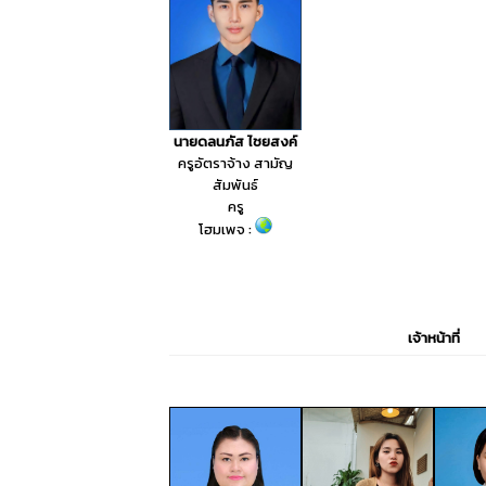
นายดลนภัส ไชยสงค์
ครูอัตราจ้าง สามัญ
สัมพันธ์
ครู
โฮมเพจ :
เจ้าหน้าที่